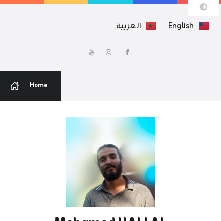
English
العربية
محمد هلال
مطور ويب — مصمم جرافيك
Home